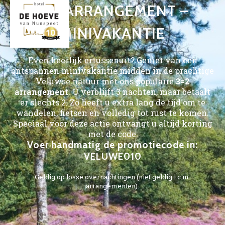
3=2 ARRANGEMENT –
MINIVAKANTIE
Even heerlijk ertussenuit? Geniet van een
ontspannen minivakantie midden in de prachtige
Veluwse natuur met ons populaire
3=2
arrangement
. U verblijft 3 nachten, maar betaalt
er slechts 2. Zo heeft u extra lang de tijd om te
wandelen, fietsen en volledig tot rust te komen.
Speciaal voor deze actie ontvangt u altijd korting
met de code:
Voer handmatig de promotiecode in:
VELUWE010
Geldig op losse overnachtingen (niet geldig i.c.m.
arrangementen).