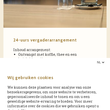
24-uurs vergaderarrangement
Inhoud arrangement:
Ontvangst met koffie, thee en een
huislekkernij
Gebruik van flip-over, beamer en scherm
3 dagdelen gebruik van de vergaderzaal
Onbeperkt koffie, thee en ijswater tijdens de
Wij gebruiken cookies
vergadering
Een uitgebreid lunchbuffet
Snoeperijtjes in de zaal
We kunnen deze plaatsen voor analyse van onze
Een heerlijk 3-gangen diner
bezoekersgegevens, om onze website te verbeteren,
Overnachting met uitgebreid ontbijtbuffet
gepersonaliseerde inhoud te tonen en om u een
Onbeperkt internet
geweldige website-ervaring te bieden. Voor meer
informatie over de cookies die we gebruiken opent u