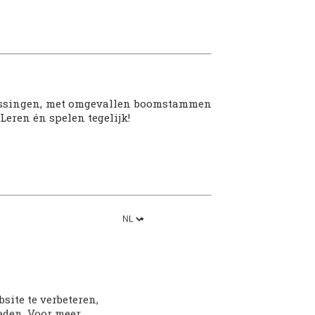
rrassingen, met omgevallen boomstammen
Leren én spelen tegelijk!
ring nog fijner. Een paar tips:
ite te verbeteren,
eden. Voor meer