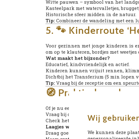
Witte pauwen – symbool van het landgoed
Kasteelpark met watervalletjes, brugge
Historische sfeer midden in de natuur.
Tip:
Combineer de wandeling met een lun
5. 🐾 Kinderroute ‘H
Voor gezinnen met jonge kinderen is e
om op te klauteren, bordjes met weetjes
Wat maakt het bijzonder?
Educatief, kindvriendelijk en actief.
Kinderen kunnen vrijuit rennen, klim
Dichtbij het Transferium (5 min lopen v
Tip:
Vraag bij de receptie om een speur
🧭 Praktisch: zo ber
Of je nu een half uurtje wandelt of een 
Vraag bij de receptie naar
gratis wand
Wij gebruike
Check het weerbericht en pas je kleding
Laagjes werken het best
, zeker in het 
We kunnen deze plaat
Draag goede wandelschoenen; sommige 
gepersonaliseerde inh