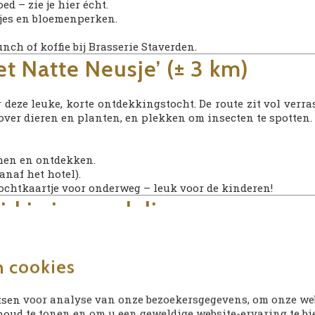
 – zie je hier écht.
tjes en bloemenperken.
ch of koffie bij Brasserie Staverden.
et Natte Neusje’ (± 3 km)
r deze leuke, korte ontdekkingstocht. De route zit vol ve
 over dieren en planten, en plekken om insecten te spotten. 
men en ontdekken.
anaf het hotel).
tochtkaartje voor onderweg – leuk voor de kinderen!
eid je je wandeling voor
halve dag op pad gaat, een goede voorbereiding maakt je erva
elkaarten
.
n cookies
 aan.
voorjaar en najaar.
sen voor analyse van onze bezoekersgegevens, om onze webs
paden kunnen drassig zijn.
oud te tonen en om u een geweldige website-ervaring te bi