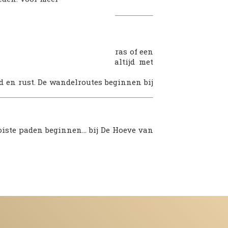
peet
che, een kop koffie op het terras of een
 14
voor een versbereide maaltijd met
 en rust. De wandelroutes beginnen bij
oiste paden beginnen… bij De Hoeve van