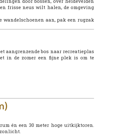
delingen door bossen, over heidevelden
en frisse neus wilt halen, de omgeving
 je wandelschoenen aan, pak een rugzak
 het aangrenzende bos naar recreatieplas
et in de zomer een fijne plek is om te
m)
rum én een 30 meter hoge uitkijktoren.
zonlicht.