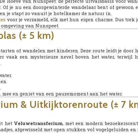
 De Hoeve van Nunspeet: de perfecte uitvalsbasis voor wan
r. Of je nu een doorgewinterde wandelaar bent of gewoon e
en je stapt zo vanuit je hotelkamer de natuur in.
tes
voor je verzameld, elk met hun eigen charme. Dus trek
e omgeving van Nunspeet.
las (± 5 km)
starten of wandelen met kinderen. Deze route leidt je door
er vaak een mysterieuze nevel boven het water, terwijl h
.
water.
ien.
.
n mee en geniet van een pauzemoment aan het water.
rium & Uitkijktorenroute (± 7 k
gt het
Veluwetransferium
, met een modern bezoekerscent
aadjes, afgewisseld met open stukken vol vogelgeluiden en 