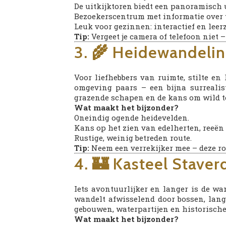
De uitkijktoren biedt een panoramisch
Bezoekerscentrum met informatie over w
Leuk voor gezinnen: interactief en leer
Tip:
Vergeet je camera of telefoon niet 
3. 🌾 Heidewandelin
Voor liefhebbers van ruimte, stilte en
omgeving paars – een bijna surrealist
grazende schapen en de kans om wild te
Wat maakt het bijzonder?
Oneindig ogende heidevelden.
Kans op het zien van edelherten, reeën 
Rustige, weinig betreden route.
Tip:
Neem een verrekijker mee – deze rou
4. 🏰 Kasteel Staver
Iets avontuurlijker en langer is de w
wandelt afwisselend door bossen, langs
gebouwen, waterpartijen en historische
Wat maakt het bijzonder?