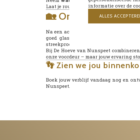
Neem
water en een snack
mee, of beste
informatie over de co
Laat je route eventueel weten bij de rece
🏡 Ontspannen nage
ALLES ACCEPTERE
Na een actieve dag in de buitenlucht is
goed glas wijn in onze lounge. En v
streekproducten.
Bij De Hoeve van Nunspeet combineren 
onze voordeur – maar jouw ervaring stop
👣 Zien we jou binnenko
Boek jouw verblijf vandaag nog en ont
Nunspeet.