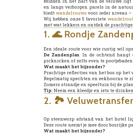
Midden in het hart van de Veluwe ligt
en langs verborgen parels in de natuu
biedt
wandelroutes
voor ieder niveau – 
Wij hebben onze 5 favoriete
wandelrou
met wat lekkers en ontdek de prachtig
1. 🌊 Rondje Zandenp
Een ideale route voor wie rustig wil op
De Zandenplas
. In de ochtend hangt 
picknicken of zelfs even te pootjebaden
Wat maakt het bijzonder?
Prachtige reflecties van het bos op het 
Regelmatig spechten en eekhoorns te z
Zomers strandje en speeltuin bij de plas
Tip:
Neem een kleedje en iets te drinke
2. 🏞️ Veluwetransfe
Op steenworp afstand van het hotel li
Deze route neemt je mee door bosrijke p
Wat maakt het bijzonder?