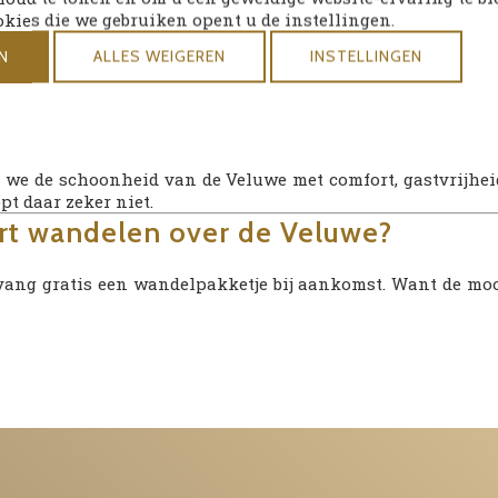
l bij ons een
lunchpakket voor onderweg
.
okies die we gebruiken opent u de instellingen.
ptie als je alleen op pad gaat – veiligheid voorop!
nieten bij De Hoeve van Nuns
N
ALLES WEIGEREN
INSTELLINGEN
 het heerlijk thuiskomen bij ons. Geniet van een warme dou
oor wie nog energie overheeft: schuif aan in
Brasserie
we de schoonheid van de Veluwe met comfort, gastvrijheid
t daar zeker niet.
rt
wandelen over de Veluwe
?
vang gratis een wandelpakketje bij aankomst. Want de mo