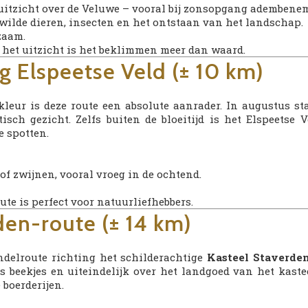
 uitzicht over de Veluwe – vooral bij zonsopgang adembene
ilde dieren, insecten en het ontstaan van het landschap.
zaam.
– het uitzicht is het beklimmen meer dan waard.
g Elspeetse Veld (± 10 km)
 kleur is deze route een absolute aanrader. In augustus sta
isch gezicht. Zelfs buiten de bloeitijd is het Elspeetse
 spotten.
of zwijnen, vooral vroeg in de ochtend.
te is perfect voor natuurliefhebbers.
den-route (± 14 km)
andelroute richting het schilderachtige
Kasteel Staverde
 beekjes en uiteindelijk over het landgoed van het kaste
 boerderijen.