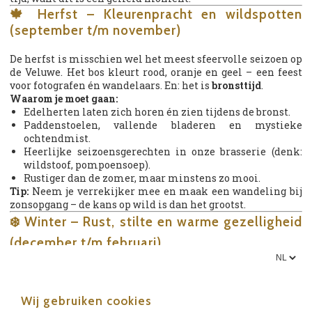
🍁 Herfst – Kleurenpracht en wildspotten
(september t/m november)
De herfst is misschien wel het meest sfeervolle seizoen op
de Veluwe. Het bos kleurt rood, oranje en geel – een feest
voor fotografen én wandelaars. En: het is
bronsttijd
.
Waarom je moet gaan:
Edelherten laten zich horen én zien tijdens de bronst.
Paddenstoelen, vallende bladeren en mystieke
ochtendmist.
Heerlijke seizoensgerechten in onze brasserie (denk:
wildstoof, pompoensoep).
Rustiger dan de zomer, maar minstens zo mooi.
Tip:
Neem je verrekijker mee en maak een wandeling bij
zonsopgang – de kans op wild is dan het grootst.
❄️ Winter – Rust, stilte en warme gezelligheid
(december t/m februari)
De Veluwe in de winter heeft iets magisch. Geen drukte,
geen volle paden – alleen de stilte van het bos,
knisperende vorst onder je voeten en de geur van
Wij gebruiken cookies
dennennaalden in de lucht.