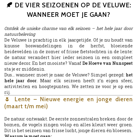
🍂 DE VIER SEIZOENEN OP DE VELUWE:
WANNEER MOET JE GAAN?
Ontdek de unieke charme van elk seizoen – het hele jaar door
natuurbeleving
De Veluwe is prachtig in elk jaargetijde. Of je nu houdt van
knusse boswandelingen in de herfst, bloeiende
heidevelden in de zomer of frisse fietstochten in de lente:
de natuur verandert hier ieder seizoen in een compleet
nieuw decor. En het mooiste? Vanaf
De Hoeve van Nunspeet
sta je er middenin.
Dus… wanneer moet je naar de Veluwe? Simpel gezegd:
het
hele jaar door
. Maar elk seizoen heeft z’n eigen sfeer,
activiteiten en hoogtepunten. We zetten ze voor je op een
rij.
🌷 Lente – Nieuwe energie en jonge dieren
(maart t/m mei)
De natuur ontwaakt. De eerste zonnestralen breken door de
bomen, de vogels zingen volop en alles kleurt weer groen.
Dit is het seizoen van frisse lucht, jonge dieren én bloesem.
Waarom je moet gaan: