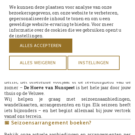
Waarom je moet gaan:
We kunnen deze plaatsen voor analyse van onze
Geniet van pure rust en stilte.
bezoekersgegevens, om onze website te verbeteren,
Bij vorst: kans op prachtige rijp- of
gepersonaliseerde inhoud te tonen en om u een
sneeuwlandschappen.
geweldige website-ervaring te bieden. Voor meer
Na een frisse wandeling is het heerlijk opwarmen in
informatie over de cookies die we gebruiken opent u
onze lounge of bij het haardvuur.
de instellingen.
Perfect voor een knusse midweek of romantisch
weekendje weg.
ALLES ACCEPTEREN
Tip:
Boek een hotelkamer met bad of warm arrangement,
en combineer buitenlucht met wellness en comfort.
ALLES WEIGEREN
INSTELLINGEN
🌿 Wanneer ga jij?
Of je nu komt voor de rust van de winter, de kleuren van de
herfst, het bloeiende voorjaar of de levendigheid van de
zomer –
De Hoeve van Nunspeet
is het hele jaar door jouw
thuis op de Veluwe.
Wij helpen je graag met seizoensaanbiedingen,
wandelkaarten, arrangementen en tips. Elk seizoen heeft
iets bijzonders – en het begint allemaal bij jouw vertrek
vanaf ons terrein.
📅 Seizoensarrangement boeken?
Bekijk onze actuele aanbiedingen en arrangementen per