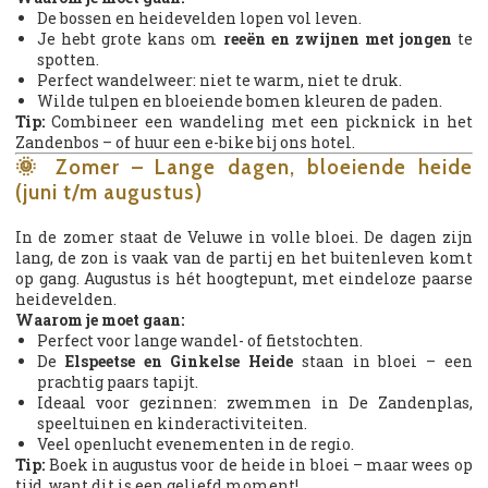
De bossen en heidevelden lopen vol leven.
Je hebt grote kans om
reeën en zwijnen met jongen
te
spotten.
Perfect wandelweer: niet te warm, niet te druk.
Wilde tulpen en bloeiende bomen kleuren de paden.
Tip:
Combineer een wandeling met een picknick in het
Zandenbos – of huur een e-bike bij ons hotel.
🌞 Zomer – Lange dagen, bloeiende heide
(juni t/m augustus)
In de zomer staat de Veluwe in volle bloei. De dagen zijn
lang, de zon is vaak van de partij en het buitenleven komt
op gang. Augustus is hét hoogtepunt, met eindeloze paarse
heidevelden.
Waarom je moet gaan:
Perfect voor lange wandel- of fietstochten.
De
Elspeetse en Ginkelse Heide
staan in bloei – een
prachtig paars tapijt.
Ideaal voor gezinnen: zwemmen in De Zandenplas,
speeltuinen en kinderactiviteiten.
Veel openlucht evenementen in de regio.
Tip:
Boek in augustus voor de heide in bloei – maar wees op
tijd, want dit is een geliefd moment!