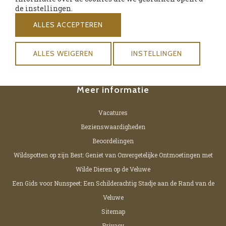
de instellingen.
Elspeterweg 14
ALLES ACCEPTEREN
8071 PA Nunspeet
Nederland
ALLES WEIGEREN
INSTELLINGEN
0341 26 01 06
info@dehoevevannunspeet.nl
Meer informatie
Vacatures
Bezienswaardigheden
Beoordelingen
Wildspotten op zijn Best: Geniet van Onvergetelijke Ontmoetingen met
Wilde Dieren op de Veluwe
Een Gids voor Nunspeet: Een Schilderachtig Stadje aan de Rand van de
Veluwe
Sitemap
Privacy