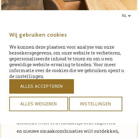
Menukaart restaurant Nunspeet
Wij gebruiken cookies
Bij De Hoeve van Nunspeet staan we bekend om
We kunnen deze plaatsen voor analyse van onze
bezoekersgegevens, om onze website te verbeteren,
onze verfijnde keuken en onze passie voor
gepersonaliseerde inhoud te tonen en om u een
smaak. Ons culinaire team bestaat uit ervaren
geweldige website-ervaring te bieden. Voor meer
informatie over de cookies die we gebruiken opent u
chef-koks die zich toeleggen op het creëren van
de instellingen.
gastronomische gerechten die de zintuigen
ALLES ACCEPTEREN
prikkelen. We werken nauw samen met lokale
leveranciers om de hoogste kwaliteit en
ALLES WEIGEREN
INSTELLINGEN
versheid van ingrediënten te garanderen. Of u
nu houdt van klassieke gerechten met een
moderne twist of avontuurlijk bent ingesteld
en nieuwe smaakcombinaties wilt ontdekken,